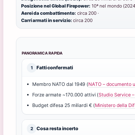
Posizione nel Global Firepower:
10ª nel mondo (2024)
Aerei da combattimento:
circa 200 ·
Carri armati in servizio:
circa 200
PANORAMICA RAPIDA
Fatti confermati
1
Membro NATO dal 1949 (
NATO – documento uf
Forze armate ~170.000 attivi (
Studio Service –
Budget difesa 25 miliardi € (
Ministero della Di
Cosa resta incerto
2