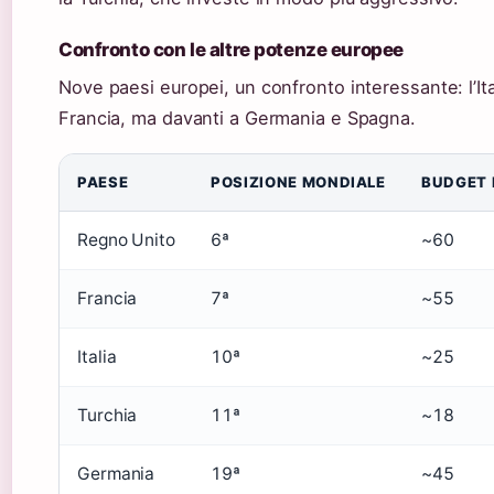
Confronto con le altre potenze europee
Nove paesi europei, un confronto interessante: l’It
Francia, ma davanti a Germania e Spagna.
PAESE
POSIZIONE MONDIALE
BUDGET D
Regno Unito
6ª
~60
Francia
7ª
~55
Italia
10ª
~25
Turchia
11ª
~18
Germania
19ª
~45