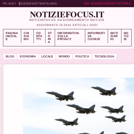
FRI, AUG 7
EDIZIONE MATTINA
ITALIANO
CHI SIAMO
CONTATTI
STORIA
NOTIZIEFOCUS.IT
NOTIZIEFOCUS AGGIORNAMENTO NOTIZIE
AGGIORNATO 10:54
16 ARTICOLI OGGI
PAGINA
CHI
CO
ST
INFORMATIVA
INFORMATI
NOTI
NO
INIZIAL
SIA
NTA
O
SULLA
VA
ZIAR
TIZ
E
MO
TTI
RI
PRIVACY
COOKIE
IO
IE
A
BLOG
ECONOMIA
LOCALE
MONDO
POLITICA
TECNOLOGIA