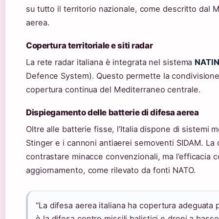
su tutto il territorio nazionale, come descritto dal 
aerea.
Copertura territoriale e siti radar
La rete radar italiana è integrata nel sistema
NATI
Defence System). Questo permette la condivisione 
copertura continua del Mediterraneo centrale.
Dispiegamento delle batterie di difesa aerea
Oltre alle batterie fisse, l’Italia dispone di sistemi 
Stinger e i cannoni antiaerei semoventi SIDAM. La c
contrastare minacce convenzionali, ma l’efficacia c
aggiornamento, come rilevato da fonti NATO.
“La difesa aerea italiana ha copertura adeguata pe
è la difesa contro missili balistici e droni a bass