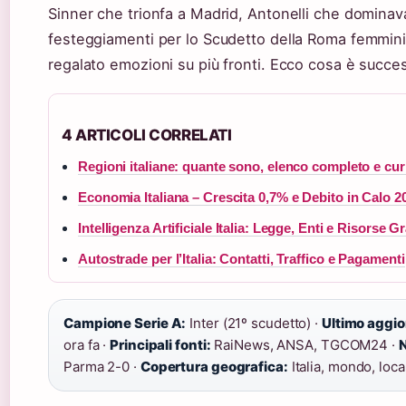
Sinner che trionfa a Madrid, Antonelli che dominava
festeggiamenti per lo Scudetto della Roma femminil
regalato emozioni su più fronti. Ecco cosa è succe
4 ARTICOLI CORRELATI
Regioni italiane: quante sono, elenco completo e cur
Economia Italiana – Crescita 0,7% e Debito in Calo 2
Intelligenza Artificiale Italia: Legge, Enti e Risorse Gr
Autostrade per l’Italia: Contatti, Traffico e Pagamenti
Campione Serie A:
Inter (21º scudetto) ·
Ultimo aggi
ora fa ·
Principali fonti:
RaiNews, ANSA, TGCOM24 ·
N
Parma 2-0 ·
Copertura geografica:
Italia, mondo, loca