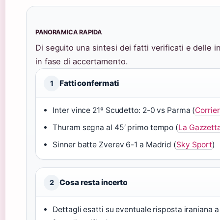
PANORAMICA RAPIDA
Di seguito una sintesi dei fatti verificati e delle
in fase di accertamento.
Fatti confermati
1
Inter vince 21º Scudetto: 2-0 vs Parma (
Corrier
Thuram segna al 45′ primo tempo (
La Gazzetta
Sinner batte Zverev 6-1 a Madrid (
Sky Sport
)
Cosa resta incerto
2
Dettagli esatti su eventuale risposta iraniana a