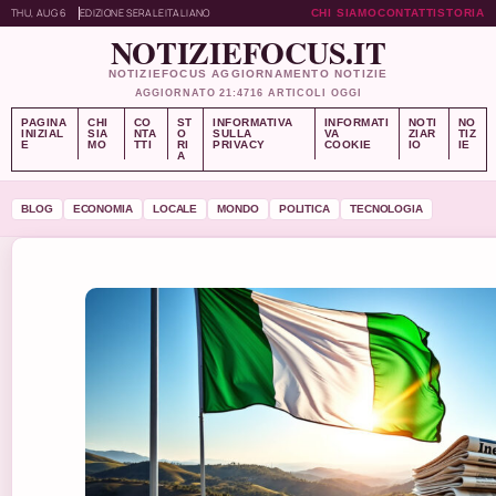
THU, AUG 6
EDIZIONE SERALE
ITALIANO
CHI SIAMO
CONTATTI
STORIA
NOTIZIEFOCUS.IT
NOTIZIEFOCUS AGGIORNAMENTO NOTIZIE
AGGIORNATO 21:47
16 ARTICOLI OGGI
PAGINA
CHI
CO
ST
INFORMATIVA
INFORMATI
NOTI
NO
INIZIAL
SIA
NTA
O
SULLA
VA
ZIAR
TIZ
E
MO
TTI
RI
PRIVACY
COOKIE
IO
IE
A
BLOG
ECONOMIA
LOCALE
MONDO
POLITICA
TECNOLOGIA