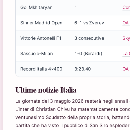
Gol Mkhitaryan
1
Cor
Sinner Madrid Open
6-1 vs Zverev
OA 
Vittorie Antonelli F1
3 consecutive
Sky
Sassuolo-Milan
1-0 (Berardi)
La 
Record Italia 4×400
3:23.40
OA 
Ultime notizie Italia
La giornata del 3 maggio 2026 resterà negli annali d
L’Inter di Christian Chivu ha matematicamente conqu
ventunesimo Scudetto della propria storia, battend
partita che ha visto il pubblico di San Siro esplodere 