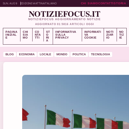
SUN, AUG 9
EDIZIONE MATTINA
ITALIANO
CHI SIAMO
CONTATTI
STORIA
NOTIZIEFOCUS.IT
NOTIZIEFOCUS AGGIORNAMENTO NOTIZIE
AGGIORNATO 01:58
16 ARTICOLI OGGI
PAGINA
CHI
CO
ST
INFORMATIVA
INFORMATI
NOTI
NO
INIZIAL
SIA
NTA
O
SULLA
VA
ZIAR
TIZ
E
MO
TTI
RI
PRIVACY
COOKIE
IO
IE
A
BLOG
ECONOMIA
LOCALE
MONDO
POLITICA
TECNOLOGIA