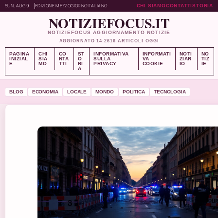
SUN, AUG 9
EDIZIONE MEZZOGIORNO
ITALIANO
CHI SIAMO
CONTATTI
STORIA
NOTIZIEFOCUS.IT
NOTIZIEFOCUS AGGIORNAMENTO NOTIZIE
AGGIORNATO 14:26
16 ARTICOLI OGGI
PAGINA
CHI
CO
ST
INFORMATIVA
INFORMATI
NOTI
NO
INIZIAL
SIA
NTA
O
SULLA
VA
ZIAR
TIZ
E
MO
TTI
RI
PRIVACY
COOKIE
IO
IE
A
BLOG
ECONOMIA
LOCALE
MONDO
POLITICA
TECNOLOGIA