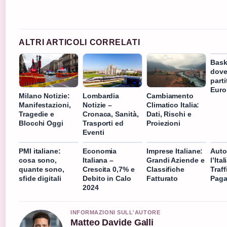
ALTRI ARTICOLI CORRELATI
Baske
dove
parti
Euro
Milano Notizie:
Lombardia
Cambiamento
Manifestazioni,
Notizie –
Climatico Italia:
Tragedie e
Cronaca, Sanità,
Dati, Rischi e
Blocchi Oggi
Trasporti ed
Proiezioni
Eventi
PMI italiane:
Economia
Imprese Italiane:
Auto
cosa sono,
Italiana –
Grandi Aziende e
l’Ita
quante sono,
Crescita 0,7% e
Classifiche
Traff
sfide digitali
Debito in Calo
Fatturato
Paga
2024
INFORMAZIONI SULL'AUTORE
Matteo Davide Galli