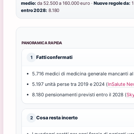
medio:
da 52.500 a 160.000 euro ·
Nuove regole da:
1
entro 2028:
8.180
PANORAMICA RAPIDA
Fatti confermati
1
5.716 medici di medicina generale mancanti al
5.197 unità perse tra 2019 e 2024 (
InSalute N
8.180 pensionamenti previsti entro il 2028 (
Sk
Cosa resta incerto
2