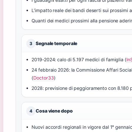
I guadagni esatti per ogni fascia di pazienti v
L’impatto reale dei bandi deserti sui prossimi a
Quanti dei medici prossimi alla pensione aderi
Segnale temporale
3
2019-2024: calo di 5.197 medici di famiglia (
In
24 febbraio 2026: la Commissione Affari Social
(
Doctor33
)
2028: previsione di peggioramento con 8.180 
Cosa viene dopo
4
Nuovi accordi regionali in vigore dal 1° gennai