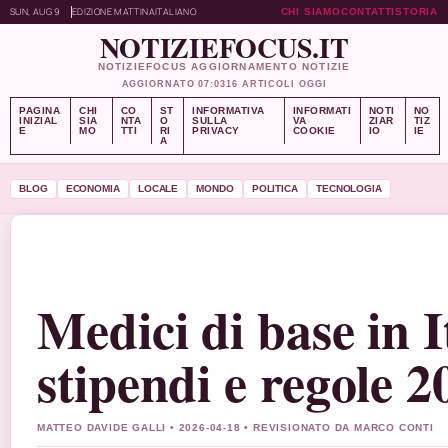
SUN, AUG 9
EDIZIONE MATTINA
ITALIANO
CHI SIAMO
CONTATTI
STORIA
NOTIZIEFOCUS.IT
NOTIZIEFOCUS AGGIORNAMENTO NOTIZIE
AGGIORNATO 07:03
16 ARTICOLI OGGI
PAGINA
CHI
CO
ST
INFORMATIVA
INFORMATI
NOTI
NO
INIZIAL
SIA
NTA
O
SULLA
VA
ZIAR
TIZ
E
MO
TTI
RI
PRIVACY
COOKIE
IO
IE
A
BLOG
ECONOMIA
LOCALE
MONDO
POLITICA
TECNOLOGIA
Medici di base in I
stipendi e regole 2
MATTEO DAVIDE GALLI • 2026-04-18 • REVISIONATO DA MARCO CONTI