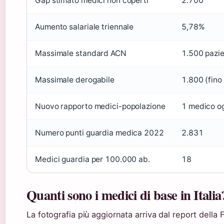
Gap stimato medici non coperti
2.700
Aumento salariale triennale
5,78%
Massimale standard ACN
1.500 pazie
Massimale derogabile
1.800 (fino
Nuovo rapporto medici-popolazione
1 medico og
Numero punti guardia medica 2022
2.831
Medici guardia per 100.000 ab.
18
Quanti sono i medici di base in Italia
La fotografia più aggiornata arriva dal report dell