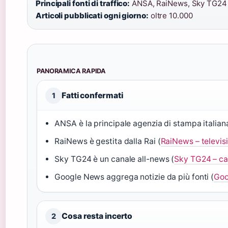
Principali fonti di traffico:
ANSA, RaiNews, Sky TG24 
Articoli pubblicati ogni giorno:
oltre 10.000
PANORAMICA RAPIDA
Fatti confermati
1
ANSA è la principale agenzia di stampa italian
RaiNews è gestita dalla Rai (
RaiNews – televis
Sky TG24 è un canale all-news (
Sky TG24 – ca
Google News aggrega notizie da più fonti (
Goo
Cosa resta incerto
2