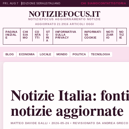
CHI SIAMO
CONTATTI
STORIA
FRI, AUG 7
EDIZIONE SERALE
ITALIANO
NOTIZIEFOCUS.IT
NOTIZIEFOCUS AGGIORNAMENTO NOTIZIE
AGGIORNATO 21:29
16 ARTICOLI OGGI
PAGINA
CHI
CO
ST
INFORMATIVA
INFORMATI
NOTI
NO
INIZIAL
SIA
NTA
O
SULLA
VA
ZIAR
TIZ
E
MO
TTI
RI
PRIVACY
COOKIE
IO
IE
A
BLOG
ECONOMIA
LOCALE
MONDO
POLITICA
TECNOLOGIA
Notizie Italia: font
notizie aggiornate
MATTEO DAVIDE GALLI • 2026-05-26 • REVISIONATO DA ANDREA GRECO