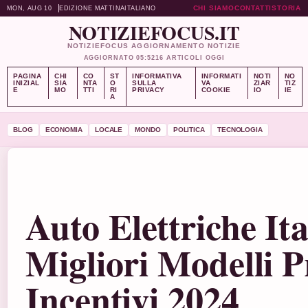
CHI SIAMO
CONTATTI
STORIA
MON, AUG 10
EDIZIONE MATTINA
ITALIANO
NOTIZIEFOCUS.IT
NOTIZIEFOCUS AGGIORNAMENTO NOTIZIE
AGGIORNATO 05:52
16 ARTICOLI OGGI
PAGINA
CHI
CO
ST
INFORMATIVA
INFORMATI
NOTI
NO
INIZIAL
SIA
NTA
O
SULLA
VA
ZIAR
TIZ
E
MO
TTI
RI
PRIVACY
COOKIE
IO
IE
A
BLOG
ECONOMIA
LOCALE
MONDO
POLITICA
TECNOLOGIA
Auto Elettriche Ita
Migliori Modelli P
Incentivi 2024