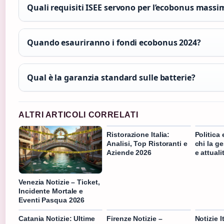
Quali requisiti ISEE servono per l’ecobonus massi
Quando esauriranno i fondi ecobonus 2024?
Qual è la garanzia standard sulle batterie?
ALTRI ARTICOLI CORRELATI
Ristorazione Italia:
Politica 
Analisi, Top Ristoranti e
chi la g
Aziende 2026
e attuali
Venezia Notizie – Ticket,
Incidente Mortale e
Eventi Pasqua 2026
Catania Notizie: Ultime
Firenze Notizie –
Notizie I