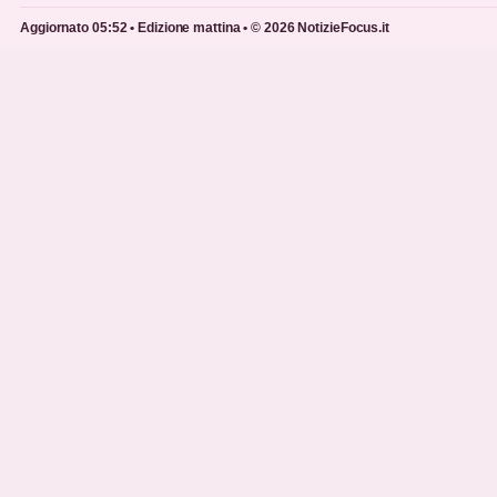
Aggiornato 05:52 • Edizione mattina • © 2026 NotizieFocus.it