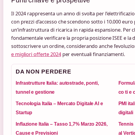
Punti chiave e prospettive
Il 2024 rappresenta un anno di svolta per l’elettrificazio
con prezzi d’accesso che scendono sotto i 10.000 euro pe
un’infrastruttura di ricarica in rapida espansione. Per ch
fondamentale verificare la propria posizione ISEE e la d
sottoscrivere un ordine, considerando anche l’evoluzi
e migliori offerte 2024
per eventuali finanziamenti.
DA NON PERDERE
Infrastrutture Italia: autostrade, ponti,
Formula
tunnel e gestione
co ti e 
Tecnologia Italia – Mercato Digitale AI e
PMI ita
Startup
digitali
Inflazione Italia – Tasso 1,7% Marzo 2026,
Tennis 
Cause e Previsioni
al Verti