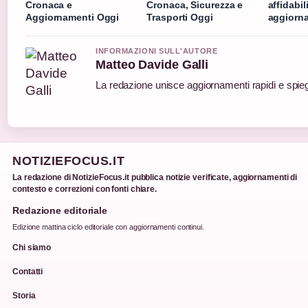
Cronaca e
Cronaca, Sicurezza e
affidabil
Aggiornamenti Oggi
Trasporti Oggi
aggiorna
INFORMAZIONI SULL'AUTORE
Matteo Davide Galli
La redazione unisce aggiornamenti rapidi e spieg
NOTIZIEFOCUS.IT
La redazione di NotizieFocus.it pubblica notizie verificate, aggiornamenti di
contesto e correzioni con fonti chiare.
Redazione editoriale
Edizione mattina ciclo editoriale con aggiornamenti continui.
Chi siamo
Contatti
Storia