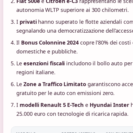
Fiat 500e
e
Citroën ë-C3
rappresentano le scel
autonomia WLTP superiore ai 300 chilometri.
I
privati
hanno superato le flotte aziendali com
segnalando una democratizzazione dell’accesso a
Il
Bonus Colonnine 2024
copre l’80% dei costi 
domestiche e pubbliche.
Le
esenzioni fiscali
includono il bollo auto per 
regioni italiane.
Le
Zone a Traffico Limitato
garantiscono acces
gratuito per le auto con emissioni zero.
I
modelli Renault 5 E-Tech
e
Hyundai Inster
h
25.000 euro con tecnologie di ricarica rapida.