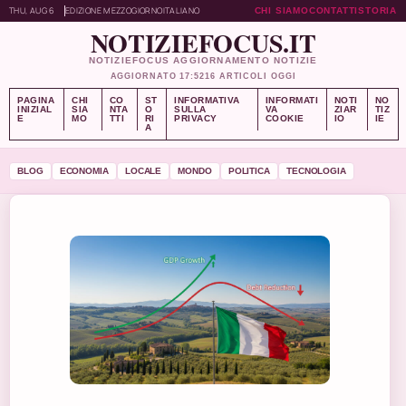
THU, AUG 6
EDIZIONE MEZZOGIORNO
ITALIANO
CHI SIAMO
CONTATTI
STORIA
NOTIZIEFOCUS.IT
NOTIZIEFOCUS AGGIORNAMENTO NOTIZIE
AGGIORNATO 17:52
16 ARTICOLI OGGI
PAGINA
CHI
CO
ST
INFORMATIVA
INFORMATI
NOTI
NO
INIZIAL
SIA
NTA
O
SULLA
VA
ZIAR
TIZ
E
MO
TTI
RI
PRIVACY
COOKIE
IO
IE
A
BLOG
ECONOMIA
LOCALE
MONDO
POLITICA
TECNOLOGIA