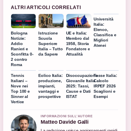
ALTRI ARTICOLI CORRELATI
Università
Italia:
Elenco,
Bologna
Istruzione
UE e Italia:
Classifica e
Notizie:
Scuola
Membro dal
Migliori
Addio
Superiore
1958, Storia
Atenei
Ranieri e
Italia – Tutto
Fondatore e
Sconfitta 0-
da Sapere
Attualità
2 contro
Roma
Tennis
Eolico Italia:
Disoccupazione
Tasse Italia:
Italiani –
produzione,
Giovanile Italia
Calcolo
Nove nei
impianti,
2025: Tassi,
IRPEF 2026
Top 100 e
vantaggi e
Cause e Dati
Scaglioni e
Sinner al
prospettive
ISTAT
Esempi
Vertice
INFORMAZIONI SULL'AUTORE
Matteo Davide Galli
La redazione unisce aggiornamenti rapidi